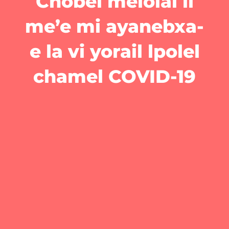
Chobel melolal li
me’e mi ayanebxa-
e la vi yorail lpolel
chamel COVID-19