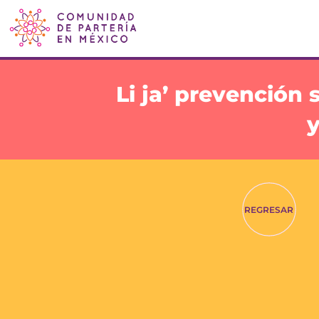
Li ja’ prevención 
y
REGRESAR