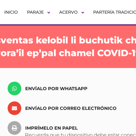
INICIO
PARAJE
ACERVO
PARTERÍA TRADICI
sventas kelobil li buchutik ch
ora’il ep’pal chamel COVID-
ENVÍALO POR WHATSAPP
ENVÍALO POR CORREO ELECTRÓNICO
IMPRÍMELO EN PAPEL
Recuerda que tu dispositivo debe estar conec