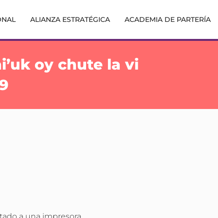
ONAL
ALIANZA ESTRATÉGICA
ACADEMIA DE PARTERÍA
i’uk oy chute la vi
19
tado a una impresora.