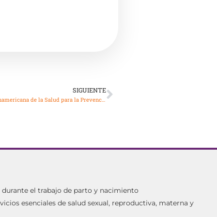
SIGUIENTE
Evaluación de la Cooperación Técnica de la Organización Panamericana de la Salud para la Prevención y el Control de las Enfermedades No Transmisibles en las Américas
urante el trabajo de parto y nacimiento
vicios esenciales de salud sexual, reproductiva, materna y