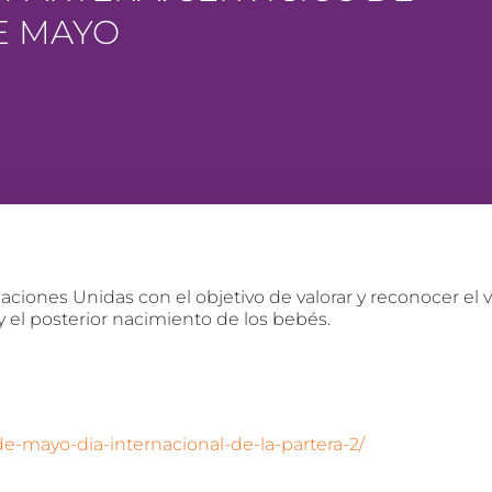
E MAYO
aciones Unidas con el objetivo de valorar y reconocer el va
el posterior nacimiento de los bebés.
e-mayo-dia-internacional-de-la-partera-2/