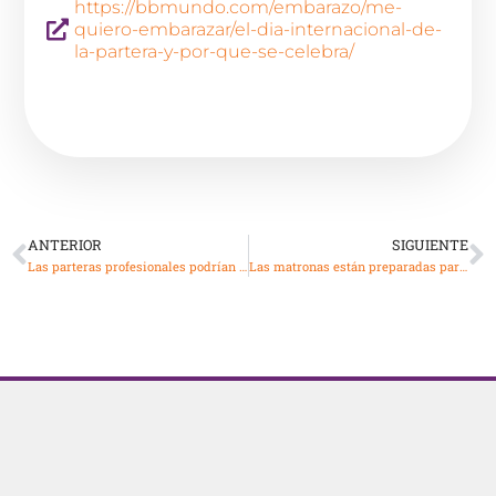
https://bbmundo.com/embarazo/me-
quiero-embarazar/el-dia-internacional-de-
la-partera-y-por-que-se-celebra/
ANTERIOR
SIGUIENTE
Las parteras profesionales podrían ser fuerte respaldo a la atención médica
Las matronas están preparadas para proporcionar casi todos los servicios relacionados con el embarazo y el parto.