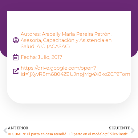
Autores: Aracelly María Pereira Patrón.
Asesoría, Capacitación y Asistencia en
Salud, A.C. (ACASAC)
Fecha: Julio, 2017
https://drive.google.com/open?
id=1jXyvR8m6804Z9UJnpjMg4X8koZCT9Tom
ANTERIOR
SIGUIENTE
RESUMEN: El parto en casa atendido por una partera tradicional y un médico particular en Yucatán
El parto en el modelo público institucional y con partera tradicional: motivaciones de las mujeres del Istmo oaxaqueño