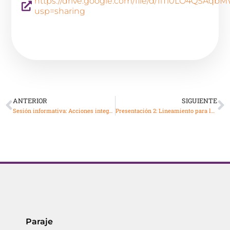
https://drive.google.com/file/d/1lTl0LO4QSA
usp=sharing
ANTERIOR
SIGUIENTE
Sesión informativa: Acciones integradas para la salud de las mujeres ante la emergencia sanitaria por COVID-19
Presentación 2: Lineamiento para la prevención y mitigación de COVID-19 en la atención del embarazo, parto, puerperio y de la persona recién nacida
Paraje