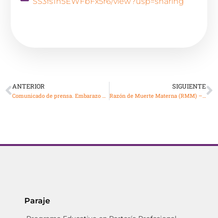
SS3fs1n5EWFbFx5r6/view?usp=sharing
ANTERIOR
SIGUIENTE
Comunicado de prensa. Embarazo y maternidad, procesos críticos que generan cambios emocionales en las mujeres
Razón de Muerte Materna (RMM) – Semana Epidemiológica 40
Paraje