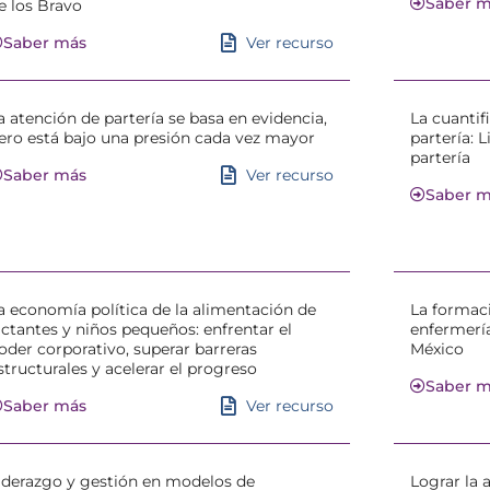
Saber 
e los Bravo
Ver recurso
Saber más
a atención de partería se basa en evidencia,
La cuantif
ero está bajo una presión cada vez mayor
partería: 
partería
Ver recurso
Saber más
Saber 
a economía política de la alimentación de
La formaci
actantes y niños pequeños: enfrentar el
enfermerí
oder corporativo, superar barreras
México
structurales y acelerar el progreso
Saber 
Ver recurso
Saber más
iderazgo y gestión en modelos de
Lograr la 