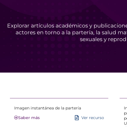
Explorar artículos académicos y publicacione
actores en torno a la partería, la salud m
sexuales y reprod
Imagen instantánea de la partería
I
p
Ver recurso
Saber más
p
U