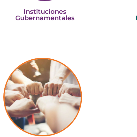
Instituciones
Gubernamentales
Instituciones de
Organ
Enseñanza e
So
Investigación
Conocer y uti
Explorar artículos académicos y
metodológica
ublicaciones relevantes y vigentes de
manuales,
ersos actores en torno a la partería, la
producidos p
ud materna y en general, los derechos
Comu
sexuales y reproductivos.