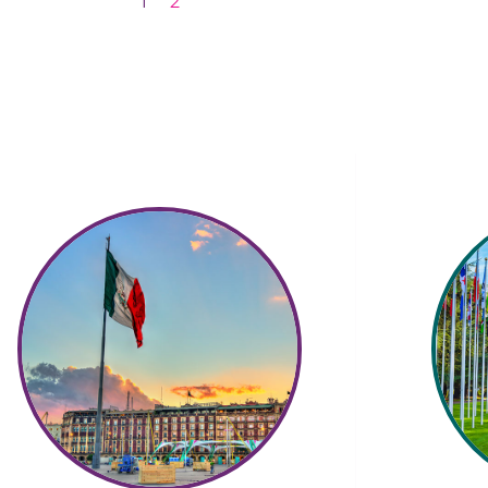
1
2
I
Marco Normativo
Gu
Conoce las leyes, normas y guías de
En es
práctica clínica relevantes para el
publi
ejercicio de la partería.
instituci
Saber más