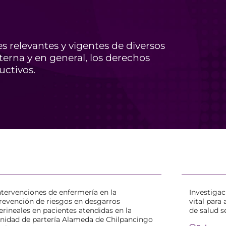
s relevantes y vigentes de diversos
aterna y en general, los derechos
uctivos.
ntervenciones de enfermería en la
Investigac
revención de riesgos en desgarros
vital para
erineales en pacientes atendidas en la
de salud s
nidad de partería Alameda de Chilpancingo