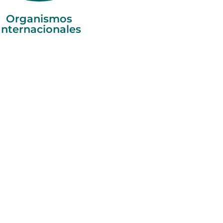
Organismos
Internacionales
izaciones de la
ciedad Civil
lizar diversas herramientas
s, materiales de difusión,
 guías y otros recursos
or quienes conformamos la
nidad de Partería.
Saber más