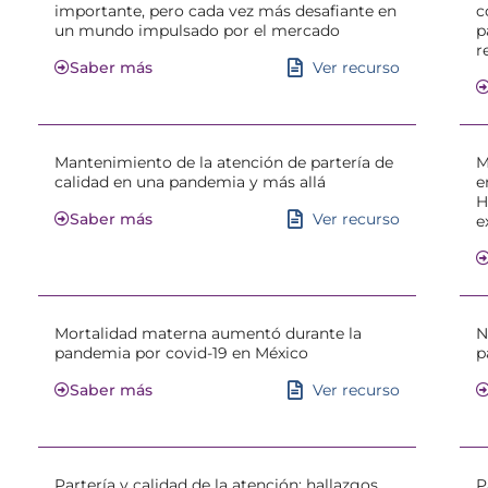
importante, pero cada vez más desafiante en
c
un mundo impulsado por el mercado
p
r
Ver recurso
Saber más
Mantenimiento de la atención de partería de
M
calidad en una pandemia y más allá
e
H
Ver recurso
Saber más
e
Mortalidad materna aumentó durante la
N
pandemia por covid-19 en México
p
Ver recurso
Saber más
Partería y calidad de la atención: hallazgos
P