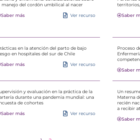
l manejo del cordón umbilical al nacer
territorio
Ver recurso
Saber más
Saber 
rácticas en la atención del parto de bajo
Proceso de
iesgo en hospitales del sur de Chile
Enfermería
competenc
Ver recurso
Saber más
Saber 
upervisión y evaluación en la práctica de la
Un resumen
artería durante una pandemia mundial: una
Materna d
ncuesta de cohortes
recién nac
a recibir 
Ver recurso
Saber más
Saber 