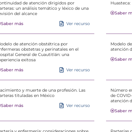
ontinuidad de atención dirigidos por
Huasteca: 
arteras: un análisis temático y léxico de una
Saber 
evisión del alcance
Ver recurso
Saber más
odelo de atención obstétrica por
Modelo de 
nfermeras obstetras y perinatales en el
atención 
ospital General de Cuautitlán: una
Saber 
xperiencia exitosa
Ver recurso
Saber más
acimiento y muerte de una profesión. Las
Número es
arteras tituladas en México
de COVID-1
atención d
Ver recurso
Saber más
Saber 
artería y enfermería: consideraciones sobre
Parterías 