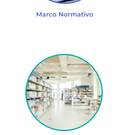
Marco Normativo
p
div
sal