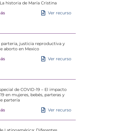
La historia de María Cristina
Ver recurso
más
parteria, justicia reproductiva y
de aborto en Mexico
Ver recurso
más
pecial de COVID-19 – El impacto
9 en mujeres, bebés, parteras y
e partería
Ver recurso
más
de Latinoamérica: Diferentes