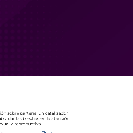
ión sobre partería: un catalizador
 abordar las brechas en la atención
exual y reproductiva